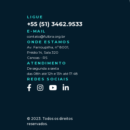
LIGUE
+55 (51) 3462.9533
E-MAIL
contato@fulbra.org.br
ONDE ESTAMOS
Av. Farroupilha, nº 8001,
Prédio 14, Sala 320
Canoas - RS
ATENDIMENTO
De segunda a sexta
das 08h até 12h e 13h até 17:48
REDES SOCIAIS
© 2023. Todos os direitos
reservados.