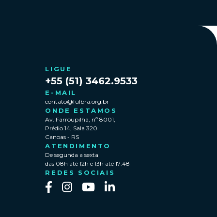
LIGUE
+55 (51) 3462.9533
E-MAIL
contato@fulbra.org.br
ONDE ESTAMOS
Av. Farroupilha, nº 8001,
Prédio 14, Sala 320
Canoas - RS
ATENDIMENTO
De segunda a sexta
das 08h até 12h e 13h até 17:48
REDES SOCIAIS