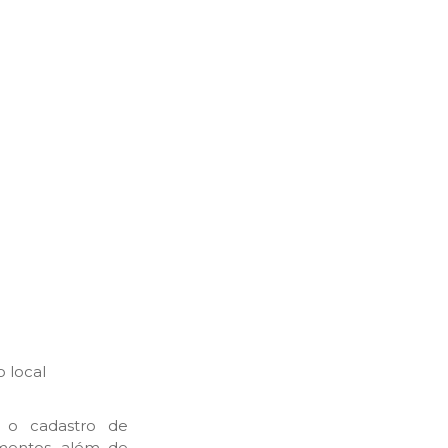
o local
do o cadastro de
mentos, além de